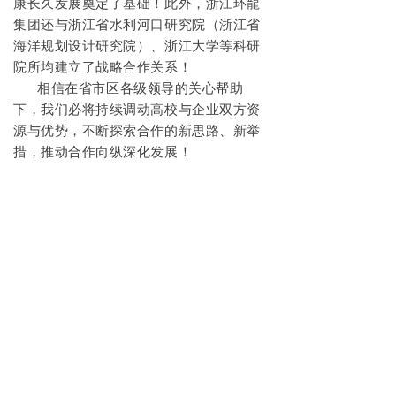
康长久发展奠定了基础！
此外，
浙
江环龍
集团还与浙江省水利河口研究院（浙江省
海洋规划设计研究院）、浙江大学等
科研
院所
均建立了
战略
合作
关系！
相信在省市区各级领导的关心帮助
下，
我们必将持续调动高校与企业双方资
源与优势，不断探索合作的新思路、新举
措，推动合作向纵深化发展！
构建合作共赢的事业发
展平台