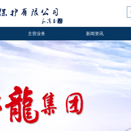
主营业务
新闻资讯
主营业务
新闻资讯