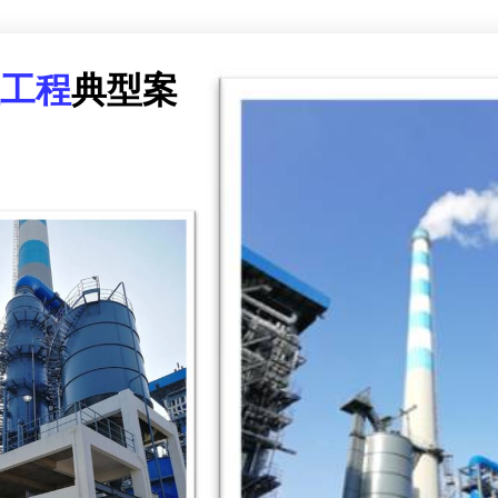
工程
典型案